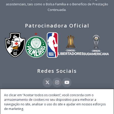
assistenciais, tais como o Bolsa Família e o Benefício de Prestação
Continuada.
Patrocinadora Oficial
Redes Sociais
Ao clicar em “Aceitar todos os cookies”, você concorda com o
armazenamento de cookies no seu dispositivo para melhorar a
Este site é operado pela Ventmear Brasil LTDA (CNPJ 52.868.380/0001-84), com
navegação no site, analisar o uso do site e ajudar em nossos esforços
endereço na Avenida Brigadeiro Faria Lima, nº 4.055, 3º andar, Itaim Bibi, no
de marketing.
Município de São Paulo, Estado de São Paulo, CEP 04538-133, Brasil - empresa
autorizada a operar apostas de quota fixa em todo território nacional pela