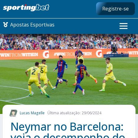
Registre-se
Apostas Esportivas
CONMEBOL LIBERTADORES
FUTEBOL NACIONAL
FUTEBOL INTERNACIONAL
COMO APOSTAR
Lucas Magelle
Última atualização: 29/06/2024
MAIS ESPORTES
Neymar no Barcelona:
veja o desempenho do