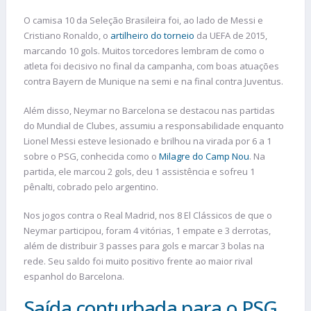
O camisa 10 da Seleção Brasileira foi, ao lado de Messi e
Cristiano Ronaldo, o
artilheiro do torneio
da UEFA de 2015,
marcando 10 gols. Muitos torcedores lembram de como o
atleta foi decisivo no final da campanha, com boas atuações
contra Bayern de Munique na semi e na final contra Juventus.
Além disso, Neymar no Barcelona se destacou nas partidas
do Mundial de Clubes, assumiu a responsabilidade enquanto
Lionel Messi esteve lesionado e brilhou na virada por 6 a 1
sobre o PSG, conhecida como o
Milagre do Camp Nou
. Na
partida, ele marcou 2 gols, deu 1 assistência e sofreu 1
pênalti, cobrado pelo argentino.
Nos jogos contra o Real Madrid, nos 8 El Clássicos de que o
Neymar participou, foram 4 vitórias, 1 empate e 3 derrotas,
além de distribuir 3 passes para gols e marcar 3 bolas na
rede. Seu saldo foi muito positivo frente ao maior rival
espanhol do Barcelona.
Saída conturbada para o PSG