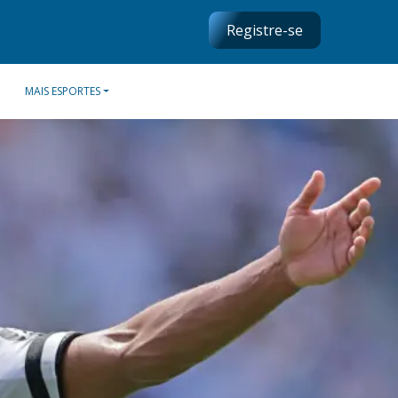
Registre-se
MAIS ESPORTES