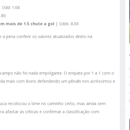
 Odd: 1.68
1.80
om mais de 1.5 chute a gol
| Odds: 8.00
le a pena conferir os valores atualizados direto na
 campo não foi nada empolgante. O empate por 1 a 1 com o
 ainda mais com Bono defendendo um pênalti nos acréscimos e
chuca recolocou o time no caminho certo, mas ainda sem
 afastar as críticas e confirmar a classificação com