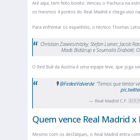
Até aqui, tem feito bonito. Venceu o Pachuca na est
os mesmos 4 pontos do Real Madrid e chega vivo na
Para enfrentar os espanhóis, o técnico Thomas Let
Christian Zawieschitzky; Stefan Lainer, Jacob 
Mads Bidstrup e Soumaila Diabaté; O
O Red Bull da Áustria é uma equipe leve, que joga s
🎙️
@FedeeValverde
: “Temos que tentar ve
pic.twitt
— Real Madrid C.F. 🇧🇷
Quem vence Real Madrid x R
Mesmo com os desfalques, o Real Madrid entra como 