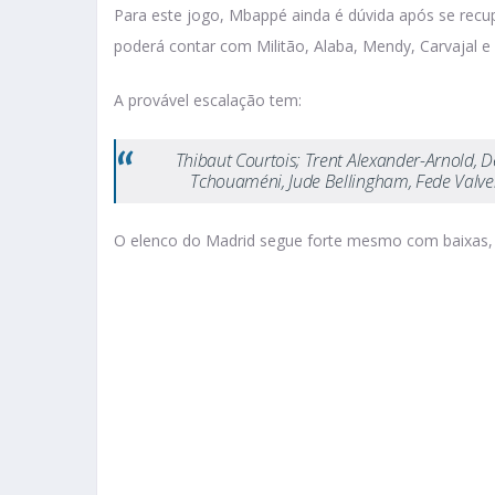
Para este jogo, Mbappé ainda é dúvida após se recu
poderá contar com Militão, Alaba, Mendy, Carvajal e 
A provável escalação tem:
Thibaut Courtois; Trent Alexander-Arnold, D
Tchouaméni, Jude Bellingham, Fede Valver
O elenco do Madrid segue forte mesmo com baixas, e