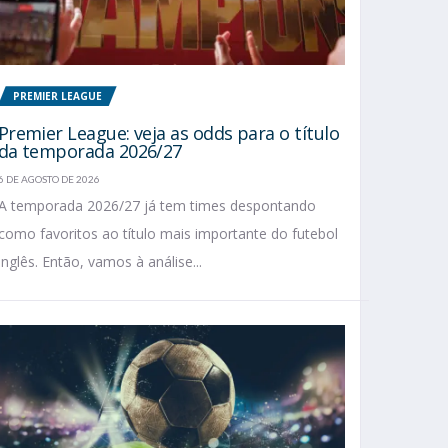
PREMIER LEAGUE
Premier League: veja as odds para o título
da temporada 2026/27
6 DE AGOSTO DE 2026
A temporada 2026/27 já tem times despontando
como favoritos ao título mais importante do futebol
inglês. Então, vamos à análise...