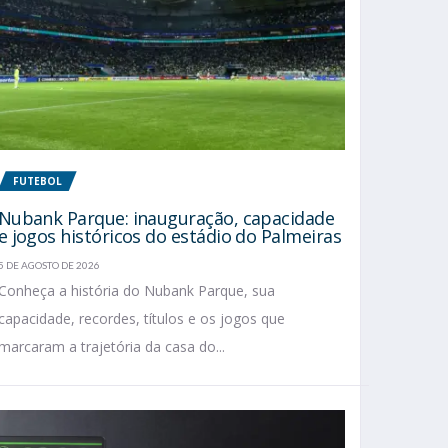
FUTEBOL
Nubank Parque: inauguração, capacidade
e jogos históricos do estádio do Palmeiras
5 DE AGOSTO DE 2026
Conheça a história do Nubank Parque, sua
capacidade, recordes, títulos e os jogos que
marcaram a trajetória da casa do...