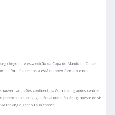
zburg chegou até esta edição da Copa do Mundo de Clubes,
am de fora. E a resposta está no novo formato e nos
se houver campeões continentais. Com isso, grandes centros
m preenchido suas vagas. Foi aí que o Salzburg, apesar de vir
 via ranking e ganhou sua chance.