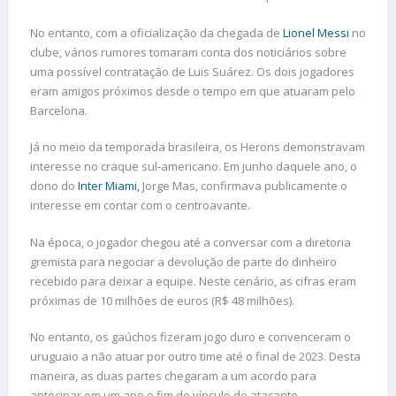
No entanto, com a oficialização da chegada de
Lionel Messi
no
clube, vários rumores tomaram conta dos noticiários sobre
uma possível contratação de Luis Suárez. Os dois jogadores
eram amigos próximos desde o tempo em que atuaram pelo
Barcelona.
Já no meio da temporada brasileira, os Herons demonstravam
interesse no craque sul-americano. Em junho daquele ano, o
dono do
Inter Miami,
Jorge Mas, confirmava publicamente o
interesse em contar com o centroavante.
Na época, o jogador chegou até a conversar com a diretoria
gremista para negociar a devolução de parte do dinheiro
recebido para deixar a equipe. Neste cenário, as cifras eram
próximas de 10 milhões de euros (R$ 48 milhões).
No entanto, os gaúchos fizeram jogo duro e convenceram o
uruguaio a não atuar por outro time até o final de 2023. Desta
maneira, as duas partes chegaram a um acordo para
antecipar em um ano o fim do vínculo do atacante.