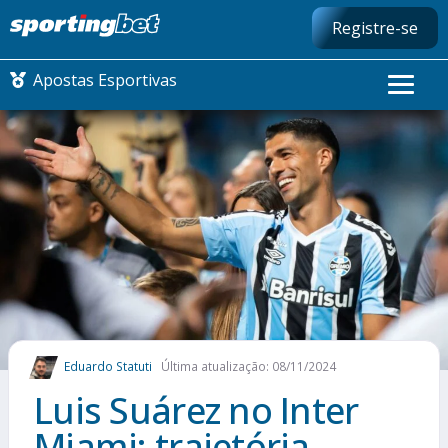
Registre-se
Apostas Esportivas
CONMEBOL LIBERTADORES
FUTEBOL NACIONAL
FUTEBOL INTERNACIONAL
COMO APOSTAR
Eduardo Statuti
Última atualização: 08/11/2024
MAIS ESPORTES
Luis Suárez no Inter
Miami​: trajetória,