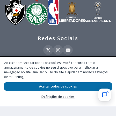
Redes Sociais
Ao clicar em “Aceitar todos os cookies”, você concorda com o
armazenamento de cookies no seu dispositivo para melhorar a
Este site é operado pela Ventmear Brasil LTDA (CNPJ 52.868.380/0001-84), com
navegação no site, analisar o uso do site e ajudar em nossos esforços
endereço na Avenida Brigadeiro Faria Lima, nº 4.055, 3º andar, Itaim Bibi, no
de marketing.
Município de São Paulo, Estado de São Paulo, CEP 04538-133, Brasil - empresa
autorizada a operar apostas de quota fixa em todo território nacional pela
Aceitar todos os cookies
Secretaria de Prêmios e Apostas do Ministério da Fazenda, conforme Portaria nº
247, de 07.02.2025, publicada no DOU em 11.2.2025.
Definições de cookies