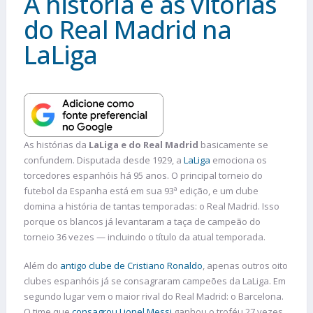
A história e as vitórias
do Real Madrid na
LaLiga
As histórias da
LaLiga e do Real Madrid
basicamente se
confundem. Disputada desde 1929, a
LaLiga
emociona os
torcedores espanhóis há 95 anos. O principal torneio do
futebol da Espanha está em sua 93ª edição, e um clube
domina a história de tantas temporadas: o Real Madrid. Isso
porque os blancos já levantaram a taça de campeão do
torneio 36 vezes — incluindo o título da atual temporada.
Além do
antigo clube de Cristiano Ronaldo
, apenas outros oito
clubes espanhóis já se consagraram campeões da LaLiga. Em
segundo lugar vem o maior rival do Real Madrid: o Barcelona.
O time que
consagrou Lionel Messi
ganhou o troféu 27 vezes