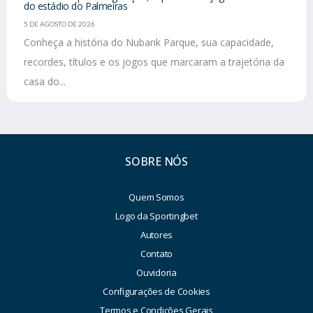
do estádio do Palmeiras
5 DE AGOSTO DE 2026
Conheça a história do Nubank Parque, sua capacidade,
recordes, títulos e os jogos que marcaram a trajetória da
casa do...
SOBRE NÓS
Quem Somos
Logo da Sportingbet
Autores
Contato
Ouvidoria
Configurações de Cookies
Termos e Condições Gerais