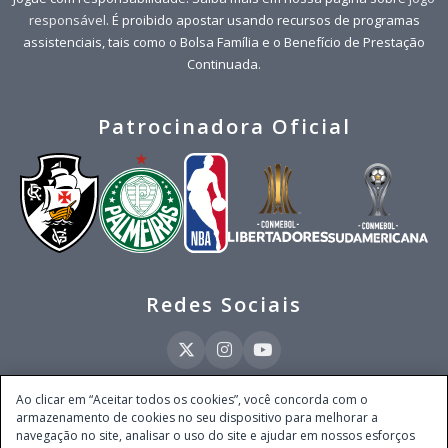
responsável
. É proibido apostar usando recursos de programas
assistenciais, tais como o Bolsa Família e o Benefício de Prestação
Continuada.
Patrocinadora Oficial
Redes Sociais
Ao clicar em “Aceitar todos os cookies”, você concorda com o
armazenamento de cookies no seu dispositivo para melhorar a
Este site é operado pela Ventmear Brasil LTDA (CNPJ 52.868.380/0001-84), com
navegação no site, analisar o uso do site e ajudar em nossos esforços
endereço na Avenida Brigadeiro Faria Lima, nº 4.055, 3º andar, Itaim Bibi, no