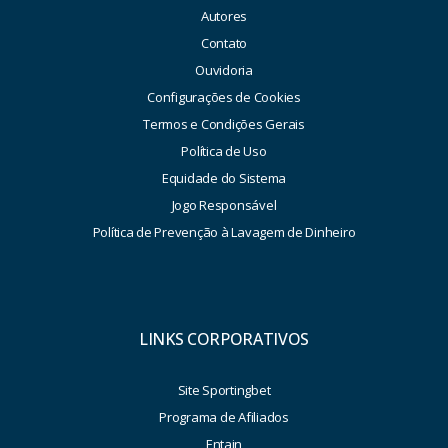
Autores
Contato
Ouvidoria
Configurações de Cookies
Termos e Condições Gerais
Política de Uso
Equidade do Sistema
Jogo Responsável
Política de Prevenção à Lavagem de Dinheiro
LINKS CORPORATIVOS
Site Sportingbet
Programa de Afiliados
Entain