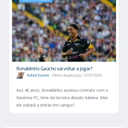
Ronaldinho Gaúcho vai voltar a jogar?
Rafael Duarte
Última atualização: 27/07/2026
Aos 46 anos, Ronaldinho assinou contrato com o
Ravenna FC, time da terceira divisão italiana. Mas
ele voltará a entrar em campo?