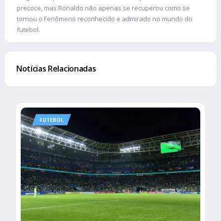
precoce, mas Ronaldo não apenas se recuperou como se
tornou o Fenômeno reconhecido e admirado no mundo do
futebol.
Notícias Relacionadas
FUTEBOL