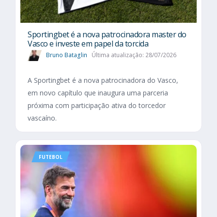
Sportingbet é a nova patrocinadora master do
Vasco e investe em papel da torcida
Bruno Bataglin
Última atualização: 28/07/2026
A Sportingbet é a nova patrocinadora do Vasco,
em novo capítulo que inaugura uma parceria
próxima com participação ativa do torcedor
vascaíno.
FUTEBOL