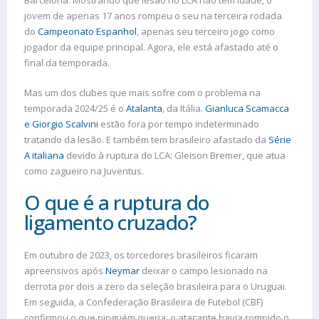
Barcelona. Mostrando que lesão no LCA não tem idade, o
jovem de apenas 17 anos rompeu o seu na terceira rodada
do
Campeonato Espanhol
, apenas seu terceiro jogo como
jogador da equipe principal. Agora, ele está afastado até o
final da temporada.
Mas um dos clubes que mais sofre com o problema na
temporada 2024/25 é o
Atalanta
, da Itália.
Gianluca Scamacca
e Giorgio Scalvini
estão fora por tempo indeterminado
tratando da lesão. E também tem brasileiro afastado da
Série
A italiana
devido à ruptura do LCA: Gleison Bremer, que atua
como zagueiro na Juventus.
O que é a ruptura do
ligamento cruzado?
Em outubro de 2023, os torcedores brasileiros ficaram
apreensivos após
Neymar
deixar o campo lesionado na
derrota por dois a zero da seleção brasileira para o Uruguai.
Em seguida, a Confederação Brasileira de Futebol (CBF)
confirmou o que ninguém queria: o atacante havia rompido o