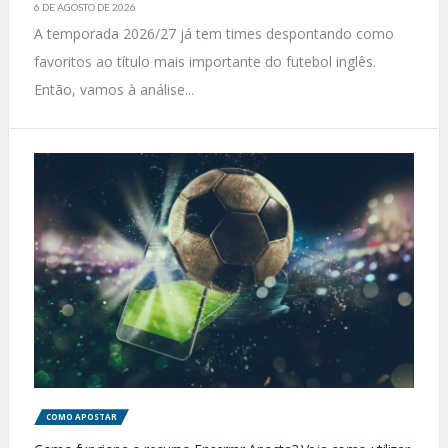
6 DE AGOSTO DE 2026
A temporada 2026/27 já tem times despontando como
favoritos ao título mais importante do futebol inglês.
Então, vamos à análise...
COMO APOSTAR