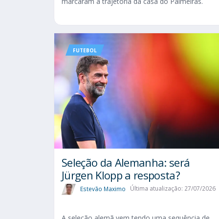
marcaram a trajetória da casa do Palmeiras.
FUTEBOL
Seleção da Alemanha: será
Jürgen Klopp a resposta?
Estevão Maximo
Última atualização: 27/07/2026
A seleção alemã vem tendo uma sequência de