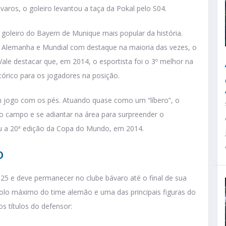
ávaros, o goleiro levantou a taça da Pokal pelo S04.
 goleiro do Bayern de Munique mais popular da história.
a Alemanha e Mundial com destaque na maioria das vezes, o
Vale destacar que, em 2014, o esportista foi o 3º melhor na
stórico para os jogadores na posição.
 jogo com os pés. Atuando quase como um “líbero”, o
no campo e se adiantar na área para surpreender o
tou a 20ª edição da Copa do Mundo, em 2014.
o
25 e deve permanecer no clube bávaro até o final de sua
ídolo máximo do time alemão e uma das principais figuras do
 os títulos do defensor: