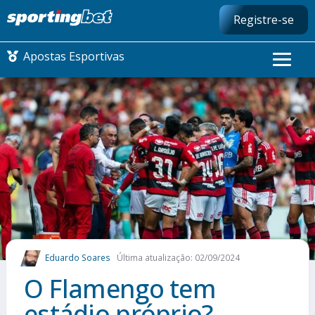
Registre-se
Apostas Esportivas
CONMEBOL LIBERTADORES
FUTEBOL NACIONAL
FUTEBOL INTERNACIONAL
COMO APOSTAR
Eduardo Soares
Última atualização: 02/09/2024
MAIS ESPORTES
O Flamengo tem
estádio próprio?