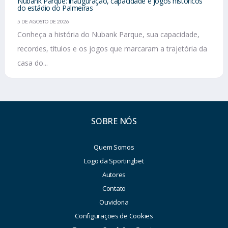
Nubank Parque: inauguração, capacidade e jogos históricos
do estádio do Palmeiras
5 DE AGOSTO DE 2026
Conheça a história do Nubank Parque, sua capacidade,
recordes, títulos e os jogos que marcaram a trajetória da
casa do...
SOBRE NÓS
Quem Somos
Logo da Sportingbet
Autores
Contato
Ouvidoria
Configurações de Cookies