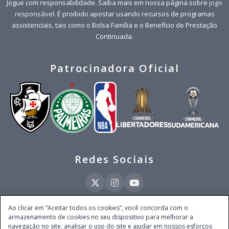
Jogue com responsabilidade. Saiba mais em nossa página sobre
jogo
responsável
. É proibido apostar usando recursos de programas
assistenciais, tais como o Bolsa Família e o Benefício de Prestação
Continuada.
Patrocinadora Oficial
Redes Sociais
Ao clicar em “Aceitar todos os cookies”, você concorda com o
armazenamento de cookies no seu dispositivo para melhorar a
Este site é operado pela Ventmear Brasil LTDA (CNPJ 52.868.380/0001-84), com
navegação no site, analisar o uso do site e ajudar em nossos esforços
endereço na Avenida Brigadeiro Faria Lima, nº 4.055, 3º andar, Itaim Bibi, no