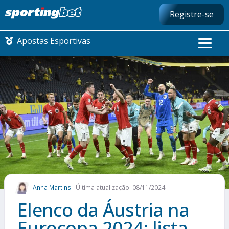
Registre-se
Apostas Esportivas
CONMEBOL LIBERTADORES
FUTEBOL NACIONAL
FUTEBOL INTERNACIONAL
COMO APOSTAR
Anna Martins
Última atualização: 08/11/2024
MAIS ESPORTES
Elenco da Áustria na
Eurocopa 2024: lista