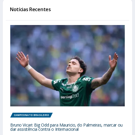
Notícias Recentes
CAMPEONATO BRASILEIRO
Bruno Vicari: Big Odd para Mauricio, do Palmeiras, marcar ou
dar assistência contra o Internacional