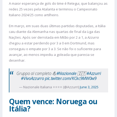
A maior esperança de gols do time é Retegui, que balançou as
redes 25 vezes pela Atalanta e terminou o Campeonato
Italiano 2024/25 como artilheiro.
Em março, em suas duas últimas partidas disputadas, a Itália
caiu diante da Alemanha nas quartas de final da Liga das
Nações. Após ser derrotada em Milão por 2 a 1, a
Azzurra
chegou a estar perdendo por 3 a 0 em Dortmund, mas
conseguiu o empate por 3 a 3. Se não foi o suficiente para
avançar, ao menos impediu a goleada que parecia se
desenhar.
Gruppo al completo 💪
#Nazionale
🇮🇹
#Azzurri
#VivoAzzurro
pic.twitter.com/KCkc9MW0w9
— Nazionale Italiana ⭐️⭐️⭐️⭐️ (@Azzurri)
June 3, 2025
Quem vence: Noruega ou
Itália?