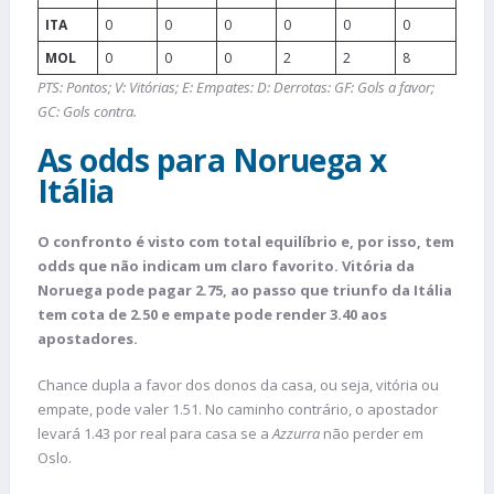
ITA
0
0
0
0
0
0
MOL
0
0
0
2
2
8
PTS: Pontos; V: Vitórias; E: Empates: D: Derrotas: GF: Gols a favor;
GC: Gols contra.
As odds para Noruega x
Itália
O confronto é visto com total equilíbrio e, por isso, tem
odds que não indicam um claro favorito. Vitória da
Noruega pode pagar 2.75, ao passo que triunfo da Itália
tem cota de 2.50 e empate pode render 3.40 aos
apostadores.
Chance dupla a favor dos donos da casa, ou seja, vitória ou
empate, pode valer 1.51. No caminho contrário, o apostador
levará 1.43 por real para casa se a
Azzurra
não perder em
Oslo.