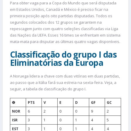
Para obter vaga para a Copa do Mundo que será disputada
em Estados Unidos, Canadá e México é preciso ficar na
primeira posição após oito partidas disputadas. Todos os
segundos colocados dos 12 grupos se garantem na
repescagem junto com quatro seleções classificadas via Liga
das Nações da UEFA. Esses 16 times se enfrentam em sistema
mata-mata para disputar as últimas quatro vagas disponíveis.
Classificação do grupo I das
Eliminatórias da Europa
A Noruega lidera a chave com duas vitórias em duas partidas,
ao passo que a Itália fará sua estreia na sexta-feira. Veja, a
seguir, a tabela de classificação do grupo I.
⚽
PTS
V
E
D
GF
GC
NOR
6
2
0
0
9
2
ISR
3
1
0
1
4
5
EST
3
1
0
1
4
4