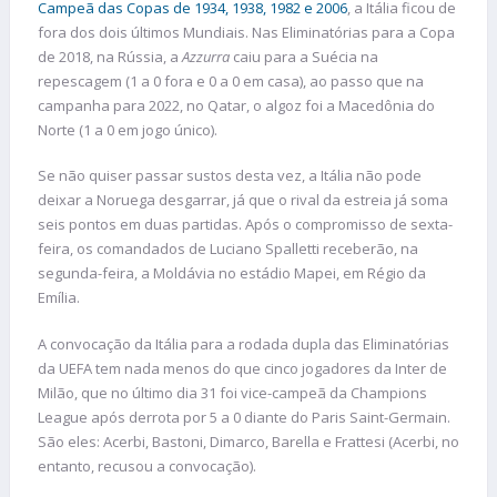
Campeã das Copas de 1934, 1938, 1982 e 2006
, a Itália ficou de
fora dos dois últimos Mundiais. Nas Eliminatórias para a Copa
de 2018, na Rússia, a
Azzurra
caiu para a Suécia na
repescagem (1 a 0 fora e 0 a 0 em casa), ao passo que na
campanha para 2022, no Qatar, o algoz foi a Macedônia do
Norte (1 a 0 em jogo único).
Se não quiser passar sustos desta vez, a Itália não pode
deixar a Noruega desgarrar, já que o rival da estreia já soma
seis pontos em duas partidas. Após o compromisso de sexta-
feira, os comandados de Luciano Spalletti receberão, na
segunda-feira, a Moldávia no estádio Mapei, em Régio da
Emília.
A convocação da Itália para a rodada dupla das Eliminatórias
da UEFA tem nada menos do que cinco jogadores da Inter de
Milão, que no último dia 31 foi vice-campeã da Champions
League após derrota por 5 a 0 diante do Paris Saint-Germain.
São eles: Acerbi, Bastoni, Dimarco, Barella e Frattesi (Acerbi, no
entanto, recusou a convocação).