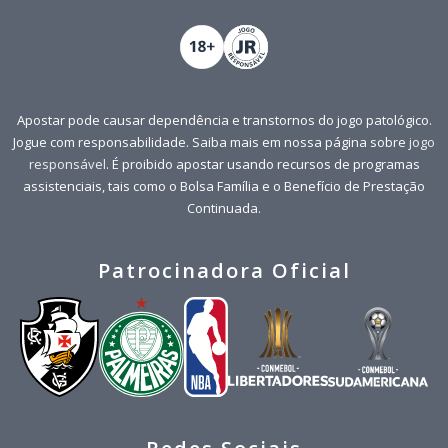
Apostar pode causar dependência e transtornos do jogo patológico.
Jogue com responsabilidade. Saiba mais em nossa página sobre
jogo
responsável
. É proibido apostar usando recursos de programas
assistenciais, tais como o Bolsa Família e o Benefício de Prestação
Continuada.
Patrocinadora Oficial