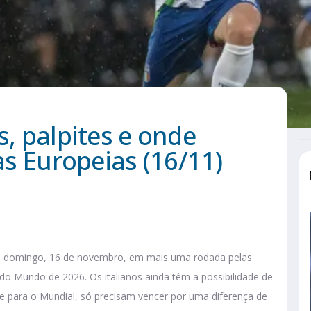
s, palpites e onde
ias Europeias (16/11)
 no domingo, 16 de novembro, em mais uma rodada pelas
 do Mundo de 2026. Os italianos ainda têm a possibilidade de
te para o Mundial, só precisam vencer por uma diferença de