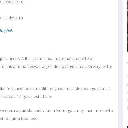
o
| Odd: 2.10
s
| Odd: 2.10
tingbet.
epescagem. A Itália tem ainda matematicamente a
er e anular uma desvantagem de nove gols na diferença entre
dante vencer por uma diferença de mais de nove gols, mais
 marcou 14 gols nesta fase.
no vencerem a partida contra uma Noruega em grande momento
estão numa boa fase.