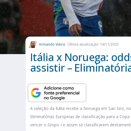
Armando Vieira
Última atualização: 16/11/2025
Itália x Noruega: odd
assistir – Eliminatór
A seleção da Itália recebe a Noruega em San Siro,
Eliminatórias Europeias de classificação para a Copa
vencer o Grupo I e assim se classificarem diretamen