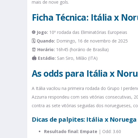
mais de nove gols.
Ficha Técnica: Itália x No
⚽ Jogo:
10ª rodada das Eliminatórias Europeias
🗓️ Quando:
Domingo, 16 de novembro de 2025
⏰ Horário:
16h45 (horário de Brasília)
🏟️ Estádio:
San Siro, Milão (ITA)
As odds para Itália x Nor
A Itália vacilou na primeira rodada do Grupo I perde
Azzurra respondeu com seis vitórias consecutivas, 2
contra as sete vitórias seguidas dos noruegueses, c
Dicas de palpites: Itália x Noruega
Resultado final: Empate
| Odd: 3.60