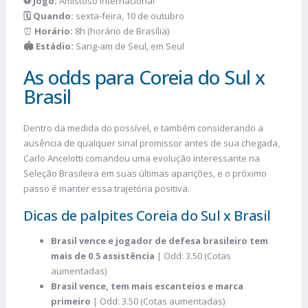
⚽ Jogo:
Amistoso internacional
🗓️ Quando:
sexta-feira, 10 de outubro
⏰
Horário:
8h (horário de Brasília)
🏟️ Estádio:
Sang-am de Seul, em Seul
As odds para Coreia do Sul x
Brasil
Dentro da medida do possível, e também considerando a
ausência de qualquer sinal promissor antes de sua chegada,
Carlo Ancelotti comandou uma evolução interessante na
Seleção Brasileira em suas últimas aparições, e o próximo
passo é manter essa trajetória positiva.
Dicas de palpites Coreia do Sul x Brasil
Brasil vence e jogador de defesa brasileiro tem
mais de 0.5 assistência
| Odd: 3.50 (Cotas
aumentadas)
Brasil vence, tem mais escanteios e marca
primeiro
| Odd: 3.50 (Cotas aumentadas)