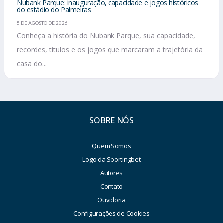
Nubank Parque: inauguração, capacidade e jogos históricos
do estádio do Palmeiras
5 DE AGOSTO DE 2026
Conheça a história do Nubank Parque, sua capacidade,
recordes, títulos e os jogos que marcaram a trajetória da
casa do...
SOBRE NÓS
Quem Somos
Logo da Sportingbet
Autores
Contato
Ouvidoria
Configurações de Cookies