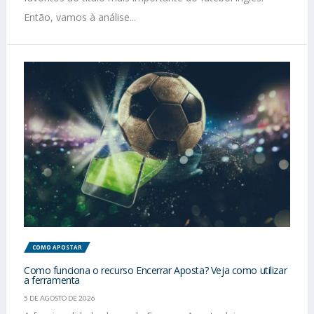
Então, vamos à análise...
COMO APOSTAR
Como funciona o recurso Encerrar Aposta? Veja como utilizar
a ferramenta
5 DE AGOSTO DE 2026