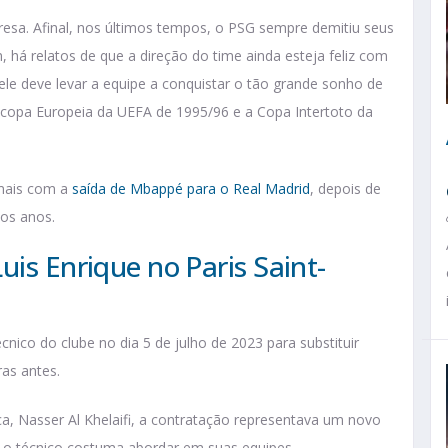
resa. Afinal, nos últimos tempos, o PSG sempre demitiu seus
 há relatos de que a direção do time ainda esteja feliz com
 ele deve levar a equipe a conquistar o tão grande sonho de
ecopa Europeia da UEFA de 1995/96 e a Copa Intertoto da
 mais com a
saída de Mbappé para o Real Madrid
, depois de
imos anos.
uis Enrique no Paris Saint-
nico do clube no dia 5 de julho de 2023 para substituir
oras antes.
a, Nasser Al Khelaifi, a contratação representava um novo
ue o técnico costuma abordar em suas equipes.