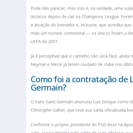
Pode não parecer, mas isso é, na verdade, uma surp
técnicos depois de cair na Champions League. Porém,
a atuação do treinador e, inclusive, que acredita que
mais um torneio continental — os únicos foram a R
UEFA de 2001.
Já é perceptível que o caminho não será fácil, ainda
Neymar e Messi já terem mudado de clube nos últ
Como foi a contratação de L
Germain?
O Paris Saint-Germain anunciou Luis Enrique como téc
Christophe Galtier, que teve sua saída oficializada h
Conforme o próprio presidente do PSG disse na époc
ciclo, especialmente pelo estilo de jogo ofensivo q