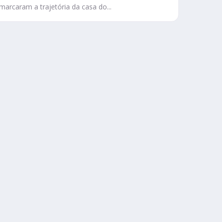
marcaram a trajetória da casa do...