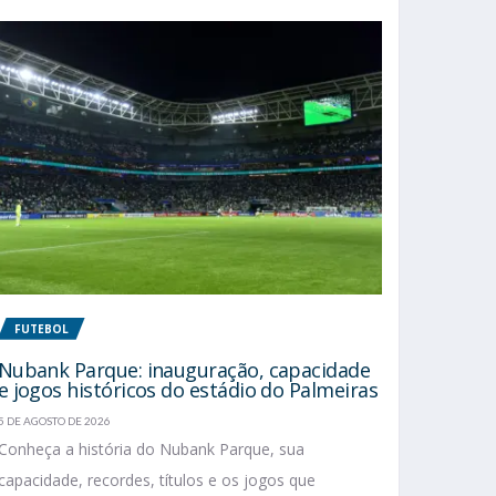
FUTEBOL
Nubank Parque: inauguração, capacidade
e jogos históricos do estádio do Palmeiras
5 DE AGOSTO DE 2026
Conheça a história do Nubank Parque, sua
capacidade, recordes, títulos e os jogos que