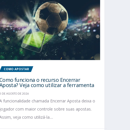
COMO APOSTAR
Como funciona o recurso Encerrar
Aposta? Veja como utilizar a ferramenta
5 DE AGOSTO DE 2026
A funcionalidade chamada Encerrar Aposta deixa o
jogador com maior controle sobre suas apostas.
Assim, veja como utilizá-la....