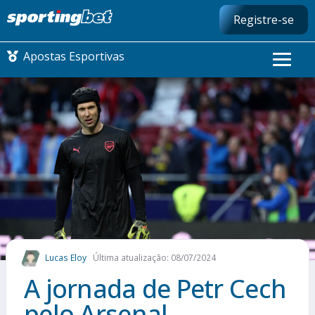
Registre-se
Apostas Esportivas
CONMEBOL LIBERTADORES
FUTEBOL NACIONAL
FUTEBOL INTERNACIONAL
COMO APOSTAR
Lucas Eloy
Última atualização: 08/07/2024
MAIS ESPORTES
A jornada de Petr Cech
pelo Arsenal