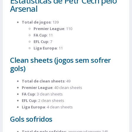
Estatísticas de Petr Cech pelo
Arsenal
Total de jogos
: 139
Premier League
: 110
FA Cup
: 11
EFL Cup
: 7
Liga Europa
: 11
Clean sheets (jogos sem sofrer
gols)
Total de clean sheets
: 49
Premier League
: 40 clean sheets
FA Cup
: 3 clean sheets
EFL Cup
: 2 clean sheets
Liga Europa
: 4 clean sheets
Gols sofridos
Total de gols sofridos
: aproximadamente 145