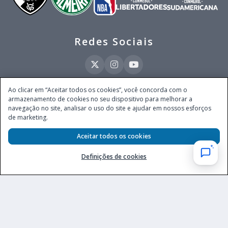
Redes Sociais
Ao clicar em “Aceitar todos os cookies”, você concorda com o
armazenamento de cookies no seu dispositivo para melhorar a
Este site é operado pela Ventmear Brasil LTDA (CNPJ 52.868.380/0001-84), com
navegação no site, analisar o uso do site e ajudar em nossos esforços
endereço na Avenida Brigadeiro Faria Lima, nº 4.055, 3º andar, Itaim Bibi, no
de marketing.
Município de São Paulo, Estado de São Paulo, CEP 04538-133, Brasil - empresa
autorizada a operar apostas de quota fixa em todo território nacional pela
Secretaria de Prêmios e Apostas do Ministério da Fazenda, conforme Portaria nº
Aceitar todos os cookies
247, de 07.02.2025, publicada no DOU em 11.2.2025.
Definições de cookies