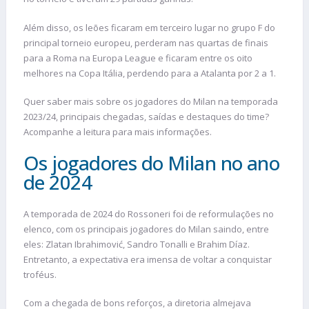
Além disso, os leões ficaram em terceiro lugar no grupo F do
principal torneio europeu, perderam nas quartas de finais
para a Roma na Europa League e ficaram entre os oito
melhores na Copa Itália, perdendo para a Atalanta por 2 a 1.
Quer saber mais sobre os jogadores do Milan na temporada
2023/24, principais chegadas, saídas e destaques do time?
Acompanhe a leitura para mais informações.
Os jogadores do Milan no ano
de 2024
A temporada de 2024 do Rossoneri foi de reformulações no
elenco, com os principais jogadores do Milan saindo, entre
eles: Zlatan Ibrahimović, Sandro Tonalli e Brahim Díaz.
Entretanto, a expectativa era imensa de voltar a conquistar
troféus.
Com a chegada de bons reforços, a diretoria almejava