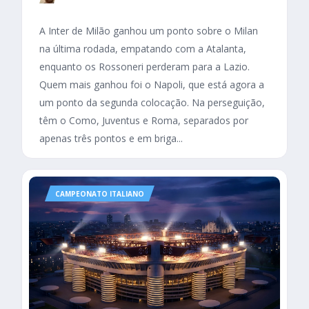
A Inter de Milão ganhou um ponto sobre o Milan
na última rodada, empatando com a Atalanta,
enquanto os Rossoneri perderam para a Lazio.
Quem mais ganhou foi o Napoli, que está agora a
um ponto da segunda colocação. Na perseguição,
têm o Como, Juventus e Roma, separados por
apenas três pontos e em briga...
CAMPEONATO ITALIANO