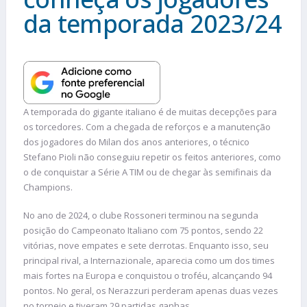
da temporada 2023/24
A temporada do gigante italiano é de muitas decepções para
os torcedores. Com a chegada de reforços e a manutenção
dos jogadores do Milan dos anos anteriores, o técnico
Stefano Pioli não conseguiu repetir os feitos anteriores, como
o de conquistar a Série A TIM ou de chegar às semifinais da
Champions.
No ano de 2024, o clube Rossoneri terminou na segunda
posição do Campeonato Italiano com 75 pontos, sendo 22
vitórias, nove empates e sete derrotas. Enquanto isso, seu
principal rival, a Internazionale, aparecia como um dos times
mais fortes na Europa e conquistou o troféu, alcançando 94
pontos. No geral, os Nerazzuri perderam apenas duas vezes
no torneio e tiveram 29 partidas ganhas.