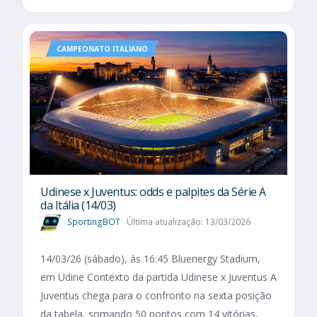
CAMPEONATO ITALIANO
Udinese x Juventus: odds e palpites da Série A
da Itália (14/03)
SportingBOT
Última atualização: 13/03/2026
14/03/26 (sábado), às 16:45 Bluenergy Stadium,
em Udine Contexto da partida Udinese x Juventus A
Juventus chega para o confronto na sexta posição
da tabela, somando 50 pontos com 14 vitórias,