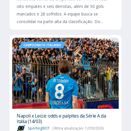
oito empates e seis derrotas, além de 50 gols
marcados e 28 sofridos. A equipe busca se
consolidar na parte alta da classificação. Do...
CAMPEONATO ITALIANO
Napoli x Lecce: odds e palpites da Série A da
Itália (14/03)
SportingBOT
Última atualização: 12/03/2026