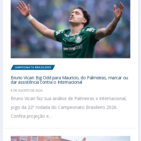
CAMPEONATO BRASILEIRO
Bruno Vicari: Big Odd para Mauricio, do Palmeiras, marcar ou
dar assistência contra o Internacional
8 DE AGOSTO DE 2026
Bruno Vicari faz sua análise de Palmeiras x Internacional,
jogo da 22ª rodada do Campeonato Brasileiro 2026.
Confira projeção e...