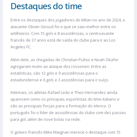
Destaques do time
Entre os destaques dos jogadores do Milan no ano de 2024, o
atacante Olivier Giroud foi o que se saiu melhor entre os
artilheiros. Com 15 gols e 8 assistências, o centroavante
francês de 37 anos está de saída do clube para ir ao Los
Angeles FC.
Além dele, as chegadas de Christian Pulisic e Noah Okafor
agregaram muito ao ataque dos rossoneri. Entre as
estatísticas, são 12 gols e 9 assistências para o
estadunidense e 6 gols e 3 assistências para o suíço.
Ademais, os atletas Rafael Leão e Theo Hernandez ainda
aparecem como os principais esportistas do time italiano e
são as principais forças para a formação do elenco. O
português foi o líder de assistências do clube com dez passes
para gol, além de nove bolas na rede.
O goleiro francês Mike Maignan merece o destaque com 15