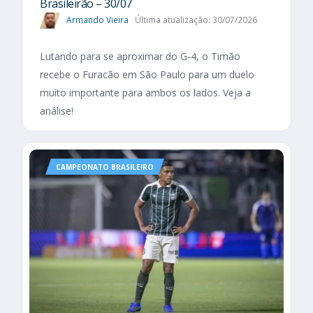
Brasileirão – 30/07
Armando Vieira
Última atualização: 30/07/2026
Lutando para se aproximar do G-4, o Timão
recebe o Furacão em São Paulo para um duelo
muito importante para ambos os lados. Veja a
análise!
CAMPEONATO BRASILEIRO