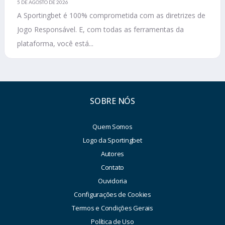
5 DE AGOSTO DE 2026
A Sportingbet é 100% comprometida com as diretrizes de
Jogo Responsável. E, com todas as ferramentas da
plataforma, você está...
SOBRE NÓS
Quem Somos
Logo da Sportingbet
Autores
Contato
Ouvidoria
Configurações de Cookies
Termos e Condições Gerais
Política de Uso