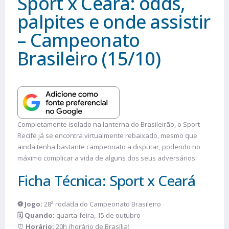
Sport x Ceará: odds,
palpites e onde assistir
– Campeonato
Brasileiro (15/10)
Completamente isolado na lanterna do Brasileirão, o Sport
Recife já se encontra virtualmente rebaixado, mesmo que
ainda tenha bastante campeonato a disputar, podendo no
máximo complicar a vida de alguns dos seus adversários.
Ficha Técnica: Sport x Ceará
⚽ Jogo:
28ª rodada do Campeonato Brasileiro
🗓️ Quando:
quarta-feira, 15 de outubro
⏰
Horário:
20h (horário de Brasília)