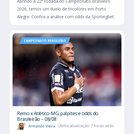
Abrindo a 22ª rodada do Campeonato Brasileiro
2026, temos um duelo de tricolores em Porto
Alegre. Confira a análise com odds da Sportingbet.
CAMPEONATO BRASILEIRO
Remo x Atlético-MG: palpites e odds do
Brasileirão – 08/08
Armando Vieira
Última atualização: 7 horas atrás