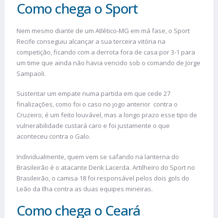
Como chega o Sport
Nem mesmo diante de um Atlético-MG em má fase, o Sport
Recife conseguiu alcançar a sua terceira vitória na
competição, ficando com a derrota fora de casa por 3-1 para
um time que ainda não havia vencido sob o comando de Jorge
Sampaoli.
Sustentar um empate numa partida em que cede 27
finalizações, como foi o caso no jogo anterior contra o
Cruzeiro, é um feito louvável, mas a longo prazo esse tipo de
vulnerabilidade custará caro e foi justamente o que
aconteceu contra o Galo.
Individualmente, quem vem se safando na lanterna do
Brasileirão é o atacante Derik Lacerda. Artilheiro do Sport no
Brasileirão, o camisa 18 foi responsável pelos dois gols do
Leão da Ilha contra as duas equipes mineiras.
Como chega o Ceará