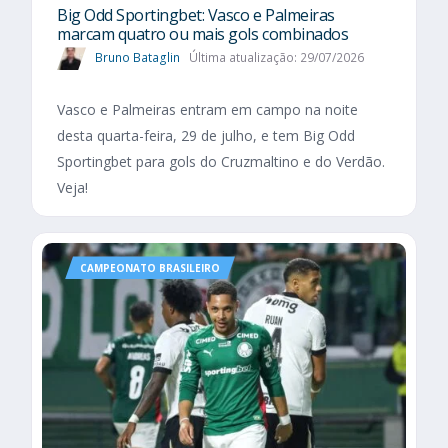
Big Odd Sportingbet: Vasco e Palmeiras
marcam quatro ou mais gols combinados
Bruno Bataglin
Última atualização: 29/07/2026
Vasco e Palmeiras entram em campo na noite
desta quarta-feira, 29 de julho, e tem Big Odd
Sportingbet para gols do Cruzmaltino e do Verdão.
Veja!
CAMPEONATO BRASILEIRO