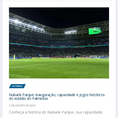
FUTEBOL
Nubank Parque: inauguração, capacidade e jogos históricos
do estádio do Palmeiras
5 DE AGOSTO DE 2026
Conheça a história do Nubank Parque, sua capacidade,