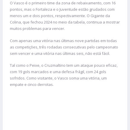
O Vasco é o primeiro time da zona de rebaixamento, com 16
pontos, mas o Fortaleza e o Juventude estão grudados com
menos um e dois pontos, respectivamente. O Gigante da
Colina, que fechou 2024 no meio da tabela, continua a mostrar
muitos problemas para vencer.
Com apenas uma vitória nas últimas nove partidas em todas
as competições, três rodadas consecutivas pelo campeonato
sem vencer e uma vitória nas últimas seis, não está fácil.
Tal como o Peixe, o Cruzmaltino tem um ataque pouco eficaz,
com 19 gols marcados e uma defesa frágil, com 24 gols
sofridos. Como visitante, o Vasco soma uma vitória, um
empate e cinco derrotas.