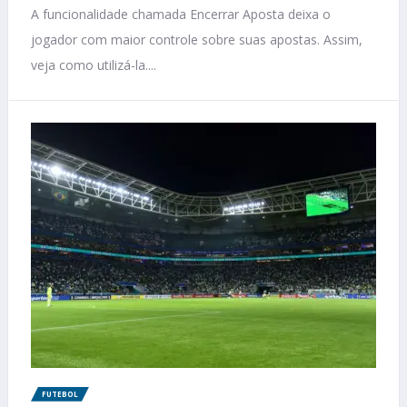
A funcionalidade chamada Encerrar Aposta deixa o
jogador com maior controle sobre suas apostas. Assim,
veja como utilizá-la....
FUTEBOL