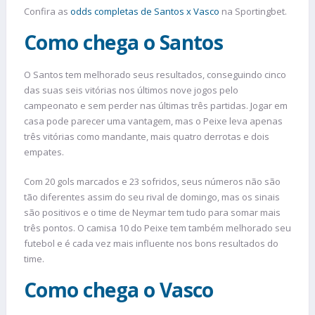
Confira as
odds completas de Santos x Vasco
na Sportingbet.
Como chega o Santos
O Santos tem melhorado seus resultados, conseguindo cinco
das suas seis vitórias nos últimos nove jogos pelo
campeonato e sem perder nas últimas três partidas. Jogar em
casa pode parecer uma vantagem, mas o Peixe leva apenas
três vitórias como mandante, mais quatro derrotas e dois
empates.
Com 20 gols marcados e 23 sofridos, seus números não são
tão diferentes assim do seu rival de domingo, mas os sinais
são positivos e o time de Neymar tem tudo para somar mais
três pontos. O camisa 10 do Peixe tem também melhorado seu
futebol e é cada vez mais influente nos bons resultados do
time.
Como chega o Vasco