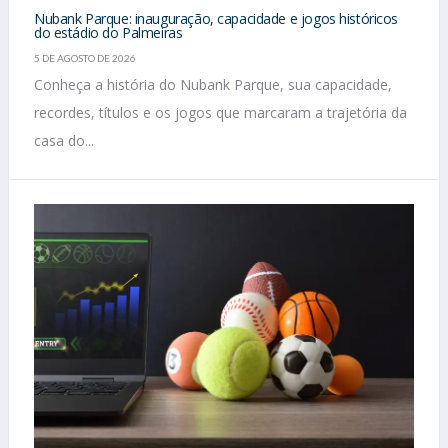
Nubank Parque: inauguração, capacidade e jogos históricos
do estádio do Palmeiras
5 DE AGOSTO DE 2026
Conheça a história do Nubank Parque, sua capacidade,
recordes, títulos e os jogos que marcaram a trajetória da
casa do...