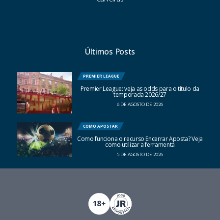
Últimos Posts
PREMIER LEAGUE
Premier League: veja as odds para o título da
temporada 2026/27
6 DE AGOSTO DE 2026
COMO APOSTAR
Como funciona o recurso Encerrar Aposta? Veja
como utilizar a ferramenta
5 DE AGOSTO DE 2026