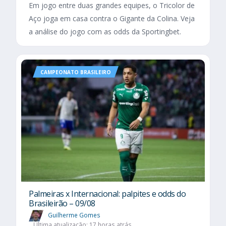
Em jogo entre duas grandes equipes, o Tricolor de
Aço joga em casa contra o Gigante da Colina. Veja
a análise do jogo com as odds da Sportingbet.
CAMPEONATO BRASILEIRO
Palmeiras x Internacional: palpites e odds do
Brasileirão – 09/08
Guilherme Gomes
Última atualização: 17 horas atrás