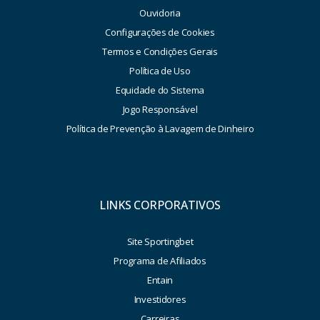
Ouvidoria
Configurações de Cookies
Termos e Condições Gerais
Política de Uso
Equidade do Sistema
Jogo Responsável
Política de Prevenção à Lavagem de Dinheiro
LINKS CORPORATIVOS
Site Sportingbet
Programa de Afiliados
Entain
Investidores
Carreiras