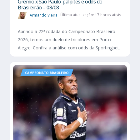
Grêmio x São Paulo: palpites e odds do
Brasileirão – 08/08
Armando Vieira
Última atualização: 17 horas atrás
Abrindo a 22ª rodada do Campeonato Brasileiro
2026, temos um duelo de tricolores em Porto
Alegre. Confira a análise com odds da Sportingbet.
CAMPEONATO BRASILEIRO