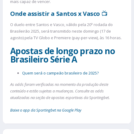
mais capaz de vencer.
Onde assistir a Santos x Vasco
📺
O duelo entre Santos e Vasco, válido pela 20ª rodada do
Brasileirão 2025, será transmitido neste domingo (17 de
agosto) pela TV Globo e Premiere (pay-per-view), às 16 horas.
Apostas de longo prazo no
Brasileiro Série A
Quem será o campeão brasileiro de 2025?
As odds foram verificadas no momento da produção deste
conteúdo e estão sujeitas a mudanças. Consulte as odds
atualizadas na seção de apostas esportivas da Sportingbet.
Baixe o app da Sportingbet na Google Play