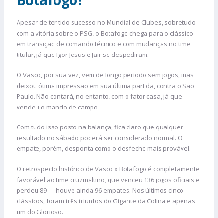
Botafogo?
Apesar de ter tido sucesso no Mundial de Clubes, sobretudo
com a vitória sobre o PSG, o Botafogo chega para o clássico
em transição de comando técnico e com mudanças no time
titular, já que Igor Jesus e Jair se despediram.
O Vasco, por sua vez, vem de longo período sem jogos, mas
deixou ótima impressão em sua última partida, contra o São
Paulo. Não contará, no entanto, com o fator casa, já que
vendeu o mando de campo.
Com tudo isso posto na balança, fica claro que qualquer
resultado no sábado poderá ser considerado normal. O
empate, porém, desponta como o desfecho mais provável.
O retrospecto histórico de Vasco x Botafogo é completamente
favorável ao time cruzmaltino, que venceu 136 jogos oficiais e
perdeu 89 — houve ainda 96 empates. Nos últimos cinco
clássicos, foram três triunfos do Gigante da Colina e apenas
um do Glorioso.