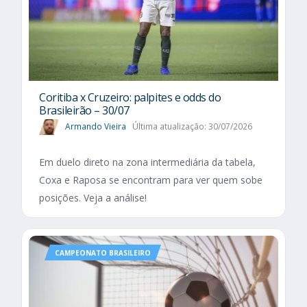
Coritiba x Cruzeiro: palpites e odds do
Brasileirão – 30/07
Armando Vieira
Última atualização: 30/07/2026
Em duelo direto na zona intermediária da tabela,
Coxa e Raposa se encontram para ver quem sobe
posições. Veja a análise!
CAMPEONATO BRASILEIRO