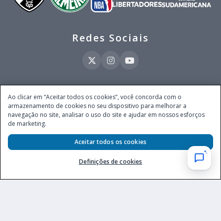
Redes Sociais
Este site é operado pela Ventmear Brasil LTDA (CNPJ 52.868.380/0001-84), com
Ao clicar em “Aceitar todos os cookies”, você concorda com o
endereço na Avenida Brigadeiro Faria Lima, nº 4.055, 3º andar, Itaim Bibi, no
armazenamento de cookies no seu dispositivo para melhorar a
Município de São Paulo, Estado de São Paulo, CEP 04538-133, Brasil - empresa
navegação no site, analisar o uso do site e ajudar em nossos esforços
autorizada a operar apostas de quota fixa em todo território nacional pela
de marketing.
Secretaria de Prêmios e Apostas do Ministério da Fazenda, conforme Portaria nº
247, de 07.02.2025, publicada no DOU em 11.2.2025.
Aceitar todos os cookies
Definições de cookies