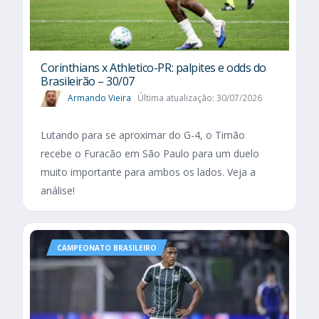
Corinthians x Athletico-PR: palpites e odds do
Brasileirão – 30/07
Armando Vieira
Última atualização: 30/07/2026
Lutando para se aproximar do G-4, o Timão
recebe o Furacão em São Paulo para um duelo
muito importante para ambos os lados. Veja a
análise!
CAMPEONATO BRASILEIRO