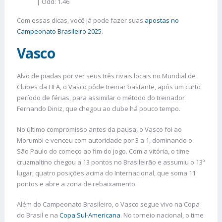
| Odd: 1.46
Com essas dicas, você já pode fazer suas
apostas no
Campeonato Brasileiro 2025
.
Vasco
Alvo de piadas por ver seus três rivais locais no Mundial de
Clubes da FIFA, o Vasco pôde treinar bastante, após um curto
período de férias, para assimilar o método do treinador
Fernando Diniz, que chegou ao clube há pouco tempo.
No último compromisso antes da pausa, o Vasco foi ao
Morumbi e venceu com autoridade por 3 a 1, dominando o
São Paulo do começo ao fim do jogo. Com a vitória, o time
cruzmaltino chegou a 13 pontos no Brasileirão e assumiu o 13º
lugar, quatro posições acima do Internacional, que soma 11
pontos e abre a zona de rebaixamento.
Além do Campeonato Brasileiro, o Vasco segue vivo na Copa
do Brasil e na
Copa Sul-Americana
. No torneio nacional, o time