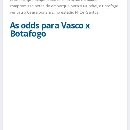
compromisso antes do embarque para o Mundial, o Botafogo
venceu o Ceará por 3 a 2, no estádio Nilton Santos.
As odds para Vasco x
Botafogo