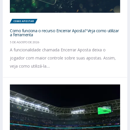
COMO APOSTAR
Como funciona o recurso Encerrar Aposta? Veja como utilizar
a ferramenta
5 DE AGOSTO DE 2026
A funcionalidade chamada Encerrar Aposta deixa o
jogador com maior controle sobre suas apostas. Assim,
veja como utilizá-la....