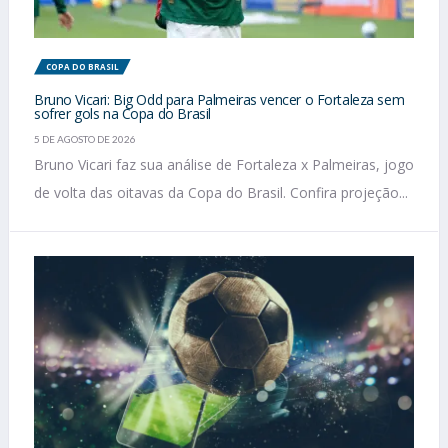
COPA DO BRASIL
Bruno Vicari: Big Odd para Palmeiras vencer o Fortaleza sem
sofrer gols na Copa do Brasil
5 DE AGOSTO DE 2026
Bruno Vicari faz sua análise de Fortaleza x Palmeiras, jogo
de volta das oitavas da Copa do Brasil. Confira projeção...