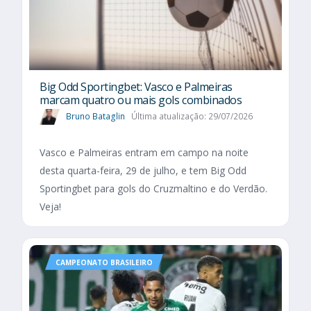
Big Odd Sportingbet: Vasco e Palmeiras
marcam quatro ou mais gols combinados
Bruno Bataglin
Última atualização: 29/07/2026
Vasco e Palmeiras entram em campo na noite
desta quarta-feira, 29 de julho, e tem Big Odd
Sportingbet para gols do Cruzmaltino e do Verdão.
Veja!
CAMPEONATO BRASILEIRO