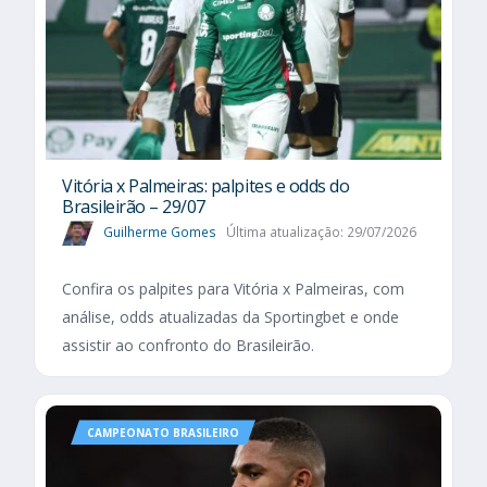
Vitória x Palmeiras: palpites e odds do
Brasileirão – 29/07
Guilherme Gomes
Última atualização: 29/07/2026
Confira os palpites para Vitória x Palmeiras, com
análise, odds atualizadas da Sportingbet e onde
assistir ao confronto do Brasileirão.
CAMPEONATO BRASILEIRO