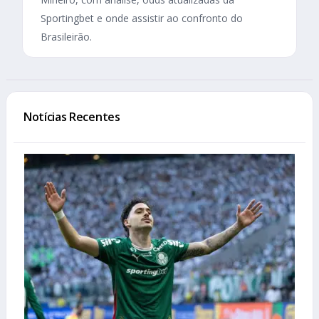
Sportingbet e onde assistir ao confronto do
Brasileirão.
Notícias Recentes