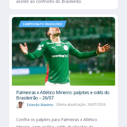
assistir ao confronto do Brasileirão.
CAMPEONATO BRASILEIRO
Palmeiras x Atlético Mineiro: palpites e odds do
Brasileirão – 26/07
Estevão Maximo
Última atualização: 26/07/2026
Confira os palpites para Palmeiras x Atlético
Mineiro, com análise, odds atualizadas da