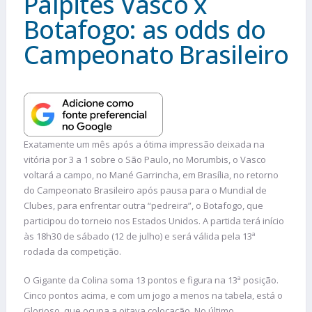
Palpites Vasco x
Botafogo: as odds do
Campeonato Brasileiro
Exatamente um mês após a ótima impressão deixada na
vitória por 3 a 1 sobre o São Paulo, no Morumbis, o Vasco
voltará a campo, no Mané Garrincha, em Brasília, no retorno
do Campeonato Brasileiro após pausa para o Mundial de
Clubes, para enfrentar outra “pedreira”, o Botafogo, que
participou do torneio nos Estados Unidos. A partida terá início
às 18h30 de sábado (12 de julho) e será válida pela 13ª
rodada da competição.
O Gigante da Colina soma 13 pontos e figura na 13ª posição.
Cinco pontos acima, e com um jogo a menos na tabela, está o
Glorioso, que ocupa a oitava colocação. No último