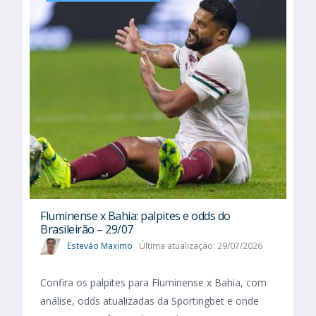
Fluminense x Bahia: palpites e odds do
Brasileirão – 29/07
Estevão Maximo
Última atualização: 29/07/2026
Confira os palpites para Fluminense x Bahia, com
análise, odds atualizadas da Sportingbet e onde