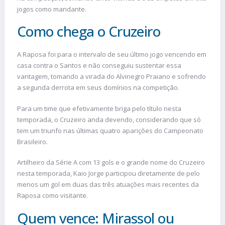
jogos como mandante.
Como chega o Cruzeiro
A Raposa foi para o intervalo de seu último jogo vencendo em
casa contra o Santos e não conseguiu sustentar essa
vantagem, tomando a virada do Alvinegro Praiano e sofrendo
a segunda derrota em seus domínios na competição.
Para um time que efetivamente briga pelo título nesta
temporada, o Cruzeiro anda devendo, considerando que só
tem um triunfo nas últimas quatro aparições do Campeonato
Brasileiro.
Artilheiro da Série A com 13 gols e o grande nome do Cruzeiro
nesta temporada, Kaio Jorge participou diretamente de pelo
menos um gol em duas das três atuações mais recentes da
Raposa como visitante.
Quem vence: Mirassol ou