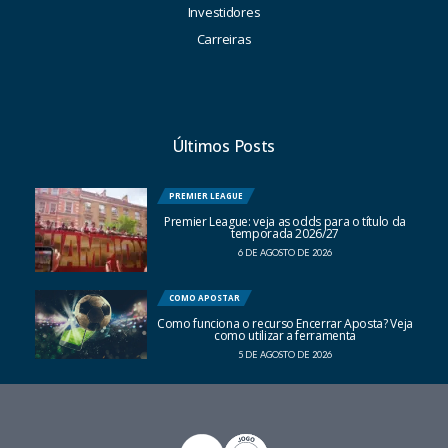
Investidores
Carreiras
Últimos Posts
PREMIER LEAGUE
Premier League: veja as odds para o título da
temporada 2026/27
6 DE AGOSTO DE 2026
COMO APOSTAR
Como funciona o recurso Encerrar Aposta? Veja
como utilizar a ferramenta
5 DE AGOSTO DE 2026