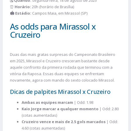
🗓️ Quando:
segunda-feira, 18 de agosto de 2025
⏰
Horário:
20h (horário de Brasília)
🏟️ Estádio:
Campos Maia, em Mirassol (SP)
As odds para Mirassol x
Cruzeiro
Duas das mais gratas surpresas do Campeonato Brasileiro
em 2025, Mirassol e Cruzeiro cresceram bastante desde
aquele confronto da primeira rodada que terminou com a
vitória da Raposa. Essas duas equipes se enfrentam
novamente, agora com mando do sexto colocado Mirassol.
Dicas de palpites Mirassol x Cruzeiro
Ambas as equipes marcam
| Odd: 1.98
Kaio Jorge marcar a qualquer momento
| Odd: 2.80
(cotas aumentadas)
Cruzeiro vence e mais de 2.5 gols marcados
| Odd:
4.60 (cotas aumentadas)