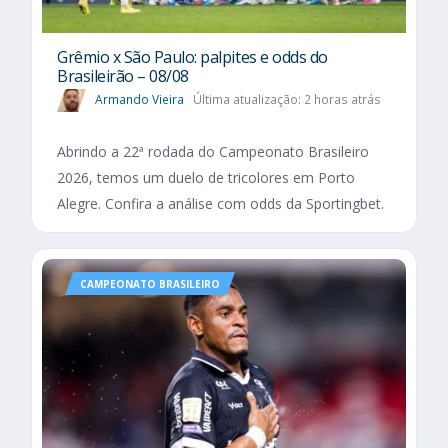
Grêmio x São Paulo: palpites e odds do
Brasileirão – 08/08
Armando Vieira
Última atualização: 2 horas atrás
Abrindo a 22ª rodada do Campeonato Brasileiro
2026, temos um duelo de tricolores em Porto
Alegre. Confira a análise com odds da Sportingbet.
CAMPEONATO BRASILEIRO