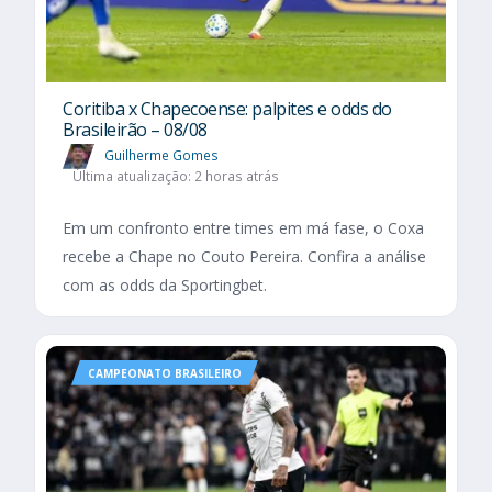
Coritiba x Chapecoense: palpites e odds do
Brasileirão – 08/08
Guilherme Gomes
Última atualização: 2 horas atrás
Em um confronto entre times em má fase, o Coxa
recebe a Chape no Couto Pereira. Confira a análise
com as odds da Sportingbet.
CAMPEONATO BRASILEIRO