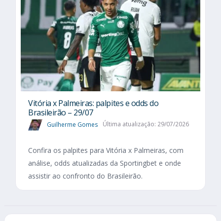
Vitória x Palmeiras: palpites e odds do
Brasileirão – 29/07
Guilherme Gomes
Última atualização: 29/07/2026
Confira os palpites para Vitória x Palmeiras, com
análise, odds atualizadas da Sportingbet e onde
assistir ao confronto do Brasileirão.