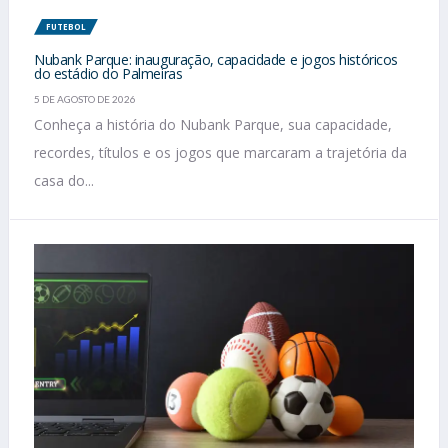
FUTEBOL
Nubank Parque: inauguração, capacidade e jogos históricos
do estádio do Palmeiras
5 DE AGOSTO DE 2026
Conheça a história do Nubank Parque, sua capacidade,
recordes, títulos e os jogos que marcaram a trajetória da
casa do...