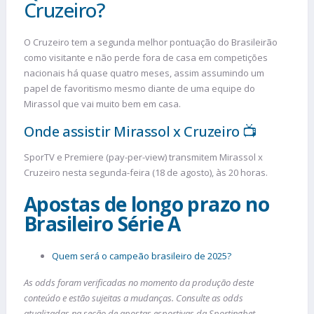
Cruzeiro?
O Cruzeiro tem a segunda melhor pontuação do Brasileirão
como visitante e não perde fora de casa em competições
nacionais há quase quatro meses, assim assumindo um
papel de favoritismo mesmo diante de uma equipe do
Mirassol que vai muito bem em casa.
Onde assistir Mirassol x Cruzeiro 📺
SporTV e Premiere (pay-per-view) transmitem Mirassol x
Cruzeiro nesta segunda-feira (18 de agosto), às 20 horas.
Apostas de longo prazo no
Brasileiro Série A
Quem será o campeão brasileiro de 2025?
As odds foram verificadas no momento da produção deste
conteúdo e estão sujeitas a mudanças. Consulte as odds
atualizadas na seção de apostas esportivas da Sportingbet.