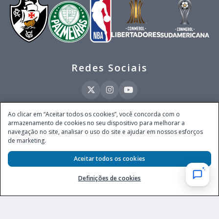
Redes Sociais
Ao clicar em “Aceitar todos os cookies”, você concorda com o
armazenamento de cookies no seu dispositivo para melhorar a
Este site é operado pela Ventmear Brasil LTDA (CNPJ 52.868.380/0001-84), com
navegação no site, analisar o uso do site e ajudar em nossos esforços
endereço na Avenida Brigadeiro Faria Lima, nº 4.055, 3º andar, Itaim Bibi, no
de marketing.
Município de São Paulo, Estado de São Paulo, CEP 04538-133, Brasil - empresa
autorizada a operar apostas de quota fixa em todo território nacional pela
Secretaria de Prêmios e Apostas do Ministério da Fazenda, conforme Portaria nº
Aceitar todos os cookies
247, de 07.02.2025, publicada no DOU em 11.2.2025.
Definições de cookies