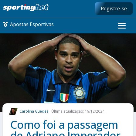
Registre-se
Apostas Esportivas
CONMEBOL LIBERTADORES
FUTEBOL NACIONAL
FUTEBOL INTERNACIONAL
COMO APOSTAR
Carolina Guedes
Última atualização: 19/12/2024
MAIS ESPORTES
Como foi a passagem
de Adriano Imperador