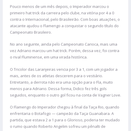
Pouco menos de um mês depois, o Imperador marcou o
primeiro hat trick da carreira pelo clube, na vitória por 4 a 0
contra o Internacional, pelo Brasileirão. Com boas atuações, o
atacante ajudou o Flamengo a conquistar o segundo título do
Campeonato Brasileiro.
No ano seguinte, ainda pelo Campeonato Carioca, mais uma
vez Adriano marcou um hat trick. Porém, dessa vez, foi contra
o rival Fluminense, em uma virada histórica.
O Tricolor das Laranjeiras vencia por 3 a 1, com um jogador a
mais, antes de os atletas descerem para o vestiário.
Entretanto, a derrota não era uma opção para o Fla, muito
menos para Adriano. Dessa forma, Didico fez três gols
seguidos, enquanto o outro gol ficou na conta de Vagner Love.
O Flamengo do Imperador chegou à final da Taça Rio, quando
enfrentaria o Botafogo — campeão da Taça Guanabara. A
partida, que estava 2 a 1 para o Glorioso, poderia ter mudado
o rumo quando Roberto Angelim sofreu um pênalti de