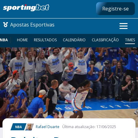
Registre-se
Apostas Esportivas
NBA
HOME
RESULTADOS
CALENDÁRIO
CLASSIFICAÇÃO
TIMES
CONMEBOL LIBERTADORES
FUTEBOL NACIONAL
FUTEBOL INTERNACIONAL
COMO APOSTAR
MAIS ESPORTES
Rafael Duarte
Última atualização: 17/06/2025
NBA