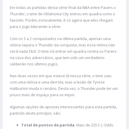
Em todas as partidas desta série final da NBA entre Pacers x
Thunder, o time de Oklahoma City entrou em quadra como o
favorito. Porém, ironicamente, é só agora que eles chegam
para o jogo liderando a série.
Com os 3 a 2 conquistados na última partida, apenas uma
vitória separa o Thunder da conquista, mas essa vitória não
será nada fácil. O time irá entrar em quadra contra os Pacers
na casa dos adversários, que tem sido um verdadeiro
caldeirão nos últimos jogos.
Nas duas vezes em que esteve lá nessa série, o time saiu
com uma vitória e uma derrota, mas a lesão de Tyrese
Haliburton muda o cenário. Desta vez, o Thunder pode ter um
pouco mais de espaço para se impor.
Algumas opções de apostas interessantes para esta partida,
partindo deste princípio, são:
Total de pontos da partida:
Mais de 225.5 | Odds: