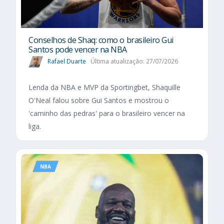
Conselhos de Shaq: como o brasileiro Gui
Santos pode vencer na NBA
Rafael Duarte
Última atualização: 27/07/2026
Lenda da NBA e MVP da Sportingbet, Shaquille
O'Neal falou sobre Gui Santos e mostrou o
'caminho das pedras' para o brasileiro vencer na
liga.
NBA