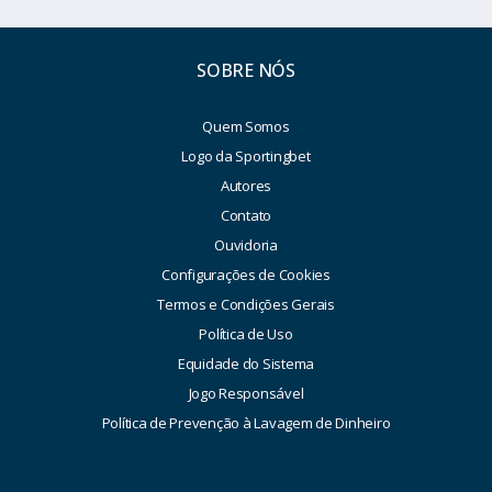
SOBRE NÓS
Quem Somos
Logo da Sportingbet
Autores
Contato
Ouvidoria
Configurações de Cookies
Termos e Condições Gerais
Política de Uso
Equidade do Sistema
Jogo Responsável
Política de Prevenção à Lavagem de Dinheiro