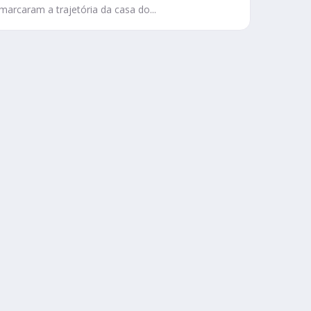
marcaram a trajetória da casa do...