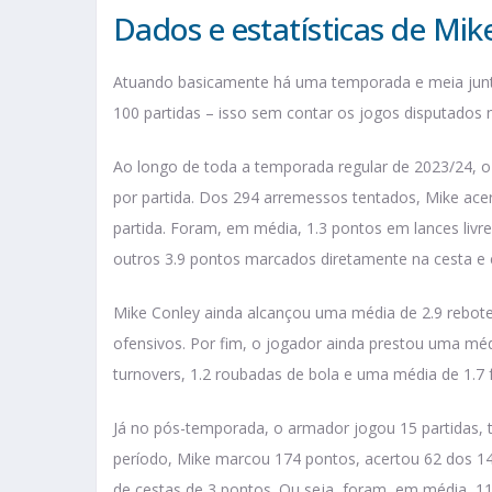
Dados e estatísticas de Mik
Atuando basicamente há uma temporada e meia junto
100 partidas – isso sem contar os jogos disputados
Ao longo de toda a temporada regular de 2023/24, 
por partida. Dos 294 arremessos tentados, Mike ac
partida. Foram, em média, 1.3 pontos em lances livr
outros 3.9 pontos marcados diretamente na cesta e
Mike Conley ainda alcançou uma média de 2.9 rebotes
ofensivos. Por fim, o jogador ainda prestou uma média
turnovers, 1.2 roubadas de bola e uma média de 1.7 f
Já no pós-temporada, o armador jogou 15 partidas, t
período, Mike marcou 174 pontos, acertou 62 dos 1
de cestas de 3 pontos. Ou seja, foram, em média, 1