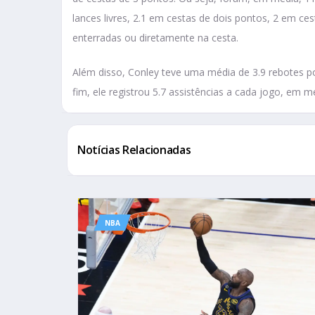
lances livres, 2.1 em cestas de dois pontos, 2 em c
enterradas ou diretamente na cesta.
Além disso, Conley teve uma média de 3.9 rebotes por
fim, ele registrou 5.7 assistências a cada jogo, em m
Notícias Relacionadas
NBA