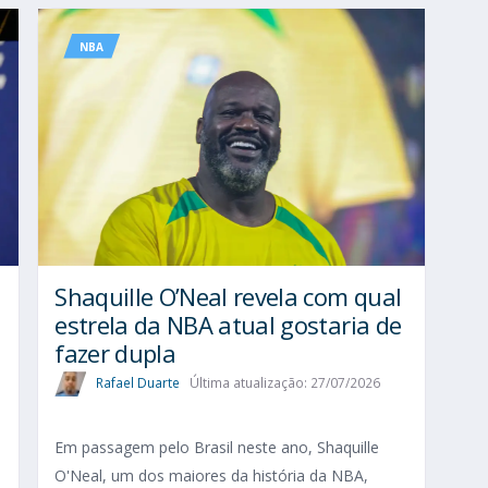
NBA
Shaquille O’Neal revela com qual
estrela da NBA atual gostaria de
fazer dupla
Rafael Duarte
Última atualização: 27/07/2026
Em passagem pelo Brasil neste ano, Shaquille
O'Neal, um dos maiores da história da NBA,