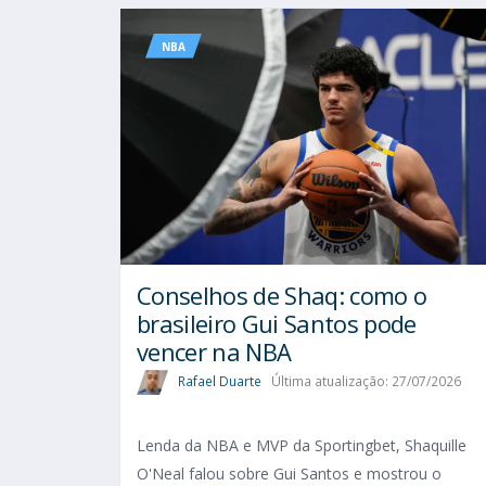
NBA
Conselhos de Shaq: como o
brasileiro Gui Santos pode
vencer na NBA
Rafael Duarte
Última atualização: 27/07/2026
Lenda da NBA e MVP da Sportingbet, Shaquille
O'Neal falou sobre Gui Santos e mostrou o