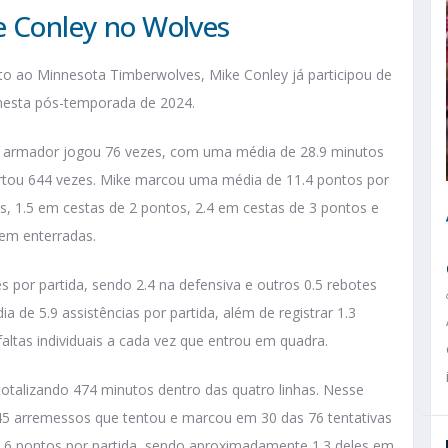
e Conley no Wolves
 ao Minnesota Timberwolves, Mike Conley já participou de
 nesta pós-temporada de 2024.
o armador jogou 76 vezes, com uma média de 28.9 minutos
ertou 644 vezes. Mike marcou uma média de 11.4 pontos por
es, 1.5 em cestas de 2 pontos, 2.4 em cestas de 3 pontos e
 em enterradas.
 por partida, sendo 2.4 na defensiva e outros 0.5 rebotes
 de 5.9 assistências por partida, além de registrar 1.3
altas individuais a cada vez que entrou em quadra.
otalizando 474 minutos dentro das quatro linhas. Nesse
45 arremessos que tentou e marcou em 30 das 76 tentativas
1.6 pontos por partida, sendo aproximadamente 1.3 deles em