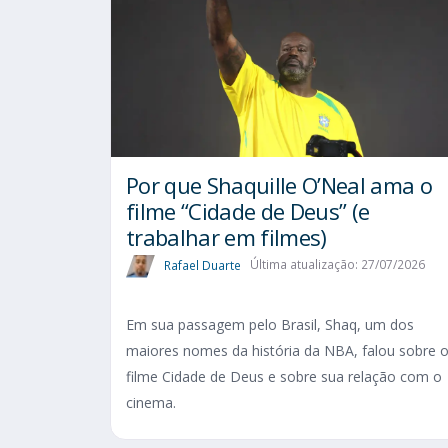
Por que Shaquille O’Neal ama o
filme “Cidade de Deus” (e
trabalhar em filmes)
Rafael Duarte
Última atualização: 27/07/2026
Em sua passagem pelo Brasil, Shaq, um dos
maiores nomes da história da NBA, falou sobre 
filme Cidade de Deus e sobre sua relação com o
cinema.