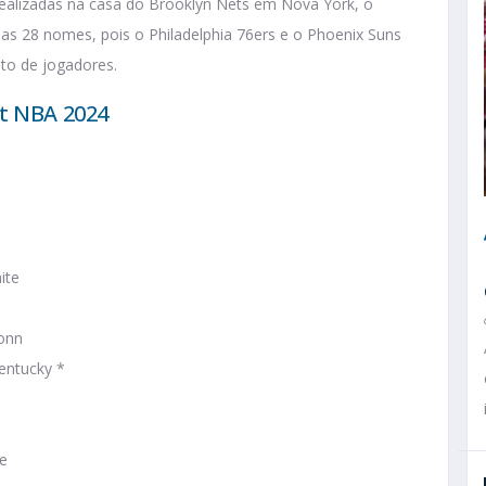
alizadas na casa do Brooklyn Nets em Nova York, o
s 28 nomes, pois o Philadelphia 76ers e o Phoenix Suns
to de jogadores.
ft NBA 2024
ite
Conn
entucky *
te