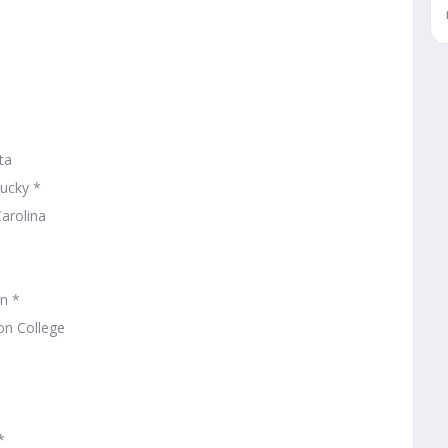
ta
ucky *
arolina
in *
on College
*