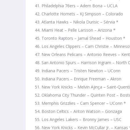
Philadelphia 76ers – Adem Bona – UCLA
Charlotte Hornets – KJ Simpson – Colorado
Atlanta Hawks – Nikola Durisic – Sérvia *
Miami Heat – Pelle Larsson – Arizona *
Toronto Raptors – Jamal Shead – Houston *
Los Angeles Clippers – Cam Christie – Minneso
New Orleans Pelicans – Antonio Reeves – Kent
San Antonio Spurs – Harrison Ingram – North C
Indiana Pacers – Tristen Newton – UConn
Indiana Pacers – Enrique Freeman – Akron
New York Knicks – Melvin Ajinça – Saint-Quent
Oklahoma City Thunder – Quinten Post – Bost
Memphis Grizzlies – Cam Spencer – UConn *
Boston Celtics – Anton Watson – Gonzaga
Los Angeles Lakers – Bronny James – USC
New York Knicks – Kevin McCullar Jr. – Kansas 