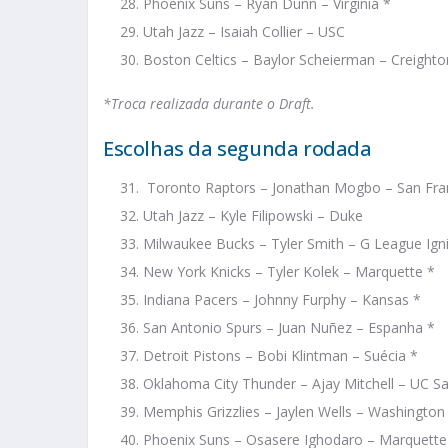
Phoenix Suns – Ryan Dunn – Virginia *
Utah Jazz – Isaiah Collier – USC
Boston Celtics – Baylor Scheierman – Creighto
*Troca realizada durante o Draft.
Escolhas da segunda rodada
Toronto Raptors – Jonathan Mogbo – San Fra
Utah Jazz – Kyle Filipowski – Duke
Milwaukee Bucks – Tyler Smith – G League Ign
New York Knicks – Tyler Kolek – Marquette *
Indiana Pacers – Johnny Furphy – Kansas *
San Antonio Spurs – Juan Nuñez – Espanha *
Detroit Pistons – Bobi Klintman – Suécia *
Oklahoma City Thunder – Ajay Mitchell – UC S
Memphis Grizzlies – Jaylen Wells – Washington
Phoenix Suns – Osasere Ighodaro – Marquette