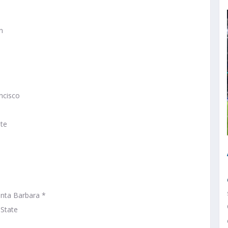
n
ncisco
ite
anta Barbara *
 State