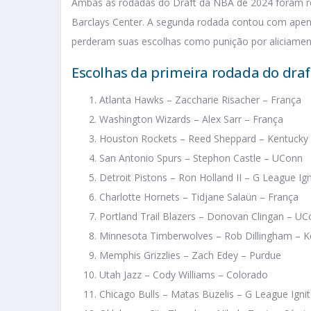
Ambas as rodadas do Draft da NBA de 2024 foram re
Barclays Center. A segunda rodada contou com apena
perderam suas escolhas como punição por aliciamen
Escolhas da primeira rodada do dra
Atlanta Hawks – Zaccharie Risacher – França
Washington Wizards – Alex Sarr – França
Houston Rockets – Reed Sheppard – Kentucky
San Antonio Spurs – Stephon Castle – UConn
Detroit Pistons – Ron Holland II – G League Ign
Charlotte Hornets – Tidjane Salaün – França
Portland Trail Blazers – Donovan Clingan – U
Minnesota Timberwolves – Rob Dillingham – K
Memphis Grizzlies – Zach Edey – Purdue
Utah Jazz – Cody Williams – Colorado
Chicago Bulls – Matas Buzelis – G League Igni