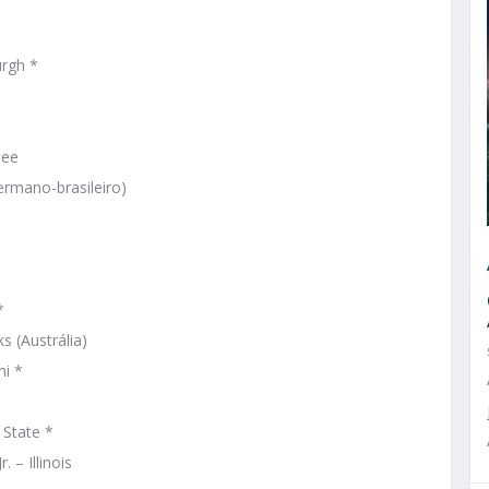
urgh *
see
ermano-brasileiro)
*
s (Austrália)
i *
 State *
– Illinois