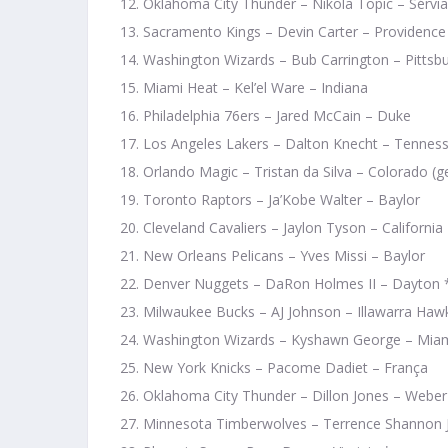
Oklahoma City Thunder – Nikola Topic – Sérvia
Sacramento Kings – Devin Carter – Providence
Washington Wizards – Bub Carrington – Pittsb
Miami Heat – Kel’el Ware – Indiana
Philadelphia 76ers – Jared McCain – Duke
Los Angeles Lakers – Dalton Knecht – Tennes
Orlando Magic – Tristan da Silva – Colorado (g
Toronto Raptors – Ja’Kobe Walter – Baylor
Cleveland Cavaliers – Jaylon Tyson – California
New Orleans Pelicans – Yves Missi – Baylor
Denver Nuggets – DaRon Holmes II – Dayton 
Milwaukee Bucks – AJ Johnson – Illawarra Hawk
Washington Wizards – Kyshawn George – Miam
New York Knicks – Pacome Dadiet – França
Oklahoma City Thunder – Dillon Jones – Weber
Minnesota Timberwolves – Terrence Shannon Jr. 