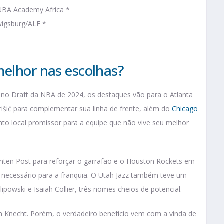
NBA Academy Africa *
wigsburg/ALE *
melhor nas escolhas?
s no Draft da NBA de 2024, os destaques vão para o Atlanta
išić para complementar sua linha de frente, além do
Chicago
to local promissor para a equipe que não vive seu melhor
nten Post para reforçar o garrafão e o Houston Rockets em
 necessário para a franquia. O Utah Jazz também teve um
ipowski e Isaiah Collier, três nomes cheios de potencial.
on Knecht. Porém, o verdadeiro benefício vem com a vinda de