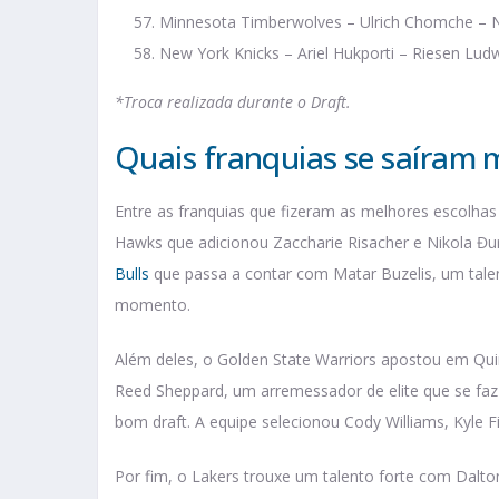
Minnesota Timberwolves – Ulrich Chomche – 
New York Knicks – Ariel Hukporti – Riesen Lud
*Troca realizada durante o Draft.
Quais franquias se saíram 
Entre as franquias que fizeram as melhores escolha
Hawks que adicionou Zaccharie Risacher e Nikola Đur
Bulls
que passa a contar com Matar Buzelis, um talen
momento.
Além deles, o Golden State Warriors apostou em Qui
Reed Sheppard, um arremessador de elite que se faz
bom draft. A equipe selecionou Cody Williams, Kyle Fil
Por fim, o Lakers trouxe um talento forte com Dalt