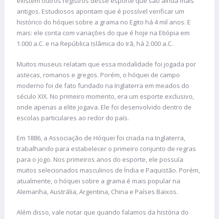
existem outros registros desse esporte que são ainda mais
antigos. Estudiosos apontam que é possível verificar um
histórico do hóquei sobre a grama no Egito há 4 mil anos. E
mais: ele conta com variações do que é hoje na Etiópia em
1.000 a.C. e na República Islâmica do Irã, há 2.000 a.C.
Muitos museus relatam que essa modalidade foi jogada por
astecas, romanos e gregos. Porém, o hóquei de campo
moderno foi de fato fundado na Inglaterra em meados do
século XIX. No primeiro momento, era um esporte exclusivo,
onde apenas a elite jogava. Ele foi desenvolvido dentro de
escolas particulares ao redor do país.
Em 1886, a Associação de Hóquei foi criada na Inglaterra,
trabalhando para estabelecer o primeiro conjunto de regras
para o jogo. Nos primeiros anos do esporte, ele possuía
muitos selecionados masculinos de Índia e Paquistão. Porém,
atualmente, o hóquei sobre a grama é mais popular na
Alemanha, Austrália, Argentina, China e Países Baixos.
Além disso, vale notar que quando falamos da história do