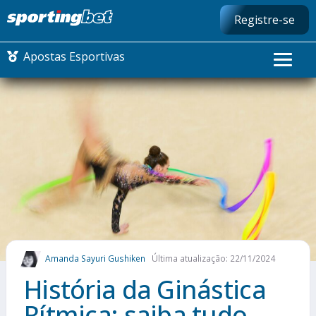
Registre-se
Apostas Esportivas
CONMEBOL LIBERTADORES
FUTEBOL NACIONAL
FUTEBOL INTERNACIONAL
COMO APOSTAR
Amanda Sayuri Gushiken
Última atualização: 22/11/2024
MAIS ESPORTES
História da Ginástica
Rítmica: saiba tudo