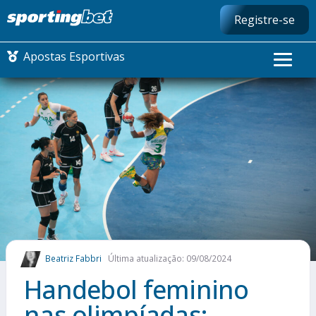
Registre-se
Apostas Esportivas
CONMEBOL LIBERTADORES
FUTEBOL NACIONAL
FUTEBOL INTERNACIONAL
COMO APOSTAR
Beatriz Fabbri
Última atualização: 09/08/2024
MAIS ESPORTES
Handebol feminino
nas olimpíadas: