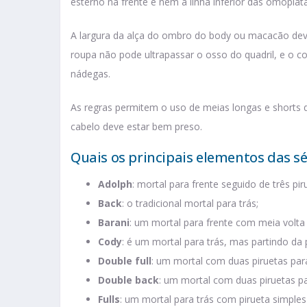
esterno na frente e nem a linha inferior das omoplat
A largura da alça do ombro do body ou macacão deve
roupa não pode ultrapassar o osso do quadril, e o co
nádegas.
As regras permitem o uso de meias longas e shorts d
cabelo deve estar bem preso.
Quais os principais elementos das s
Adolph
: mortal para frente seguido de três pir
Back
: o tradicional mortal para trás;
Barani
: um mortal para frente com meia volta 
Cody
: é um mortal para trás, mas partindo da 
Double full
: um mortal com duas piruetas para
Double back
: um mortal com duas piruetas pa
Fulls
: um mortal para trás com pirueta simple