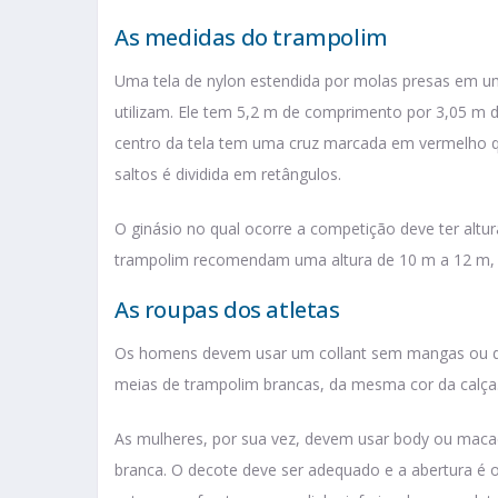
As medidas do trampolim
Uma tela de nylon estendida por molas presas em um
utilizam. Ele tem 5,2 m de comprimento por 3,05 m de
centro da tela tem uma cruz marcada em vermelho qu
saltos é dividida em retângulos.
O ginásio no qual ocorre a competição deve ter altu
trampolim recomendam uma altura de 10 m a 12 m, p
As roupas dos atletas
Os homens devem usar um collant sem mangas ou de 
meias de trampolim brancas, da mesma cor da calça
As mulheres, por sua vez, devem usar body ou mac
branca. O decote deve ser adequado e a abertura é 